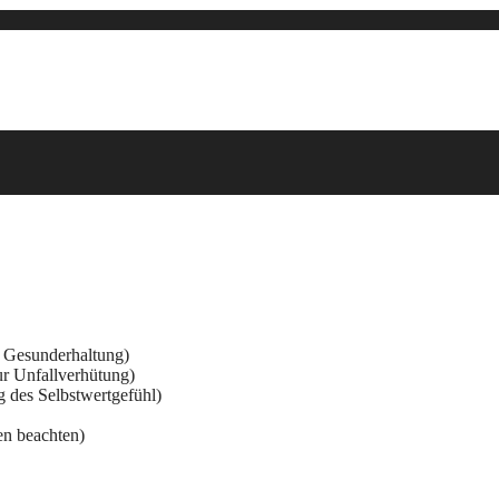
r Gesunderhaltung)
ur Unfallverhütung)
g des Selbstwertgefühl)
en beachten)