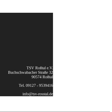
TSV Roßtal e.V.
Buchschwabacher Straße 32
90574 Roßtal
Tel. 09127 - 9539416
info@tsv-rosstal.de