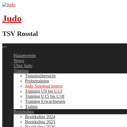
Skip
to
content
Judo
TSV Rosstal
Hauptverein
News
Über Judo
Training
Trainigsübersicht
Probetraining
Judo Spielend lernen
Training U9 bis U13
Training U15 bis U18
Training Erwachsenen
Trainer
Bezirksliga
Bezirksliga 2024
Bezirksliga 2025
Bezirksliga 2026