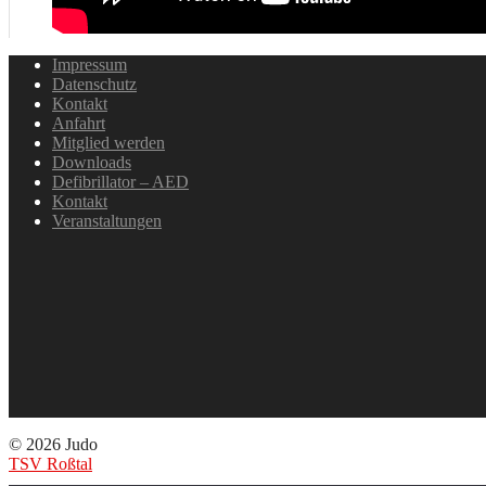
Impressum
Datenschutz
Kontakt
Anfahrt
Mitglied werden
Downloads
Defibrillator – AED
Kontakt
Veranstaltungen
© 2026 Judo
TSV Roßtal