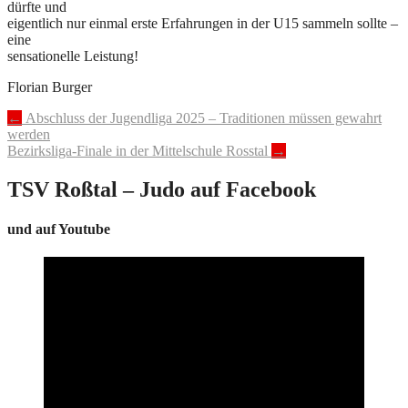
dürfte und
eigentlich nur einmal erste Erfahrungen in der U15 sammeln sollte –
eine
sensationelle Leistung!
Florian Burger
Post
←
Abschluss der Jugendliga 2025 – Traditionen müssen gewahrt
werden
navigation
Bezirksliga-Finale in der Mittelschule Rosstal
→
TSV Roßtal – Judo auf Facebook
und auf Youtube