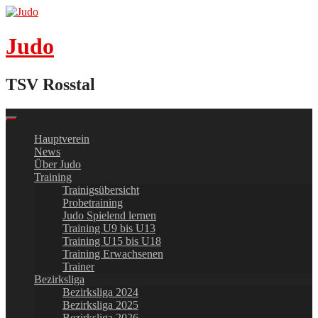
Skip
to
content
Judo
TSV Rosstal
Hauptverein
News
Über Judo
Training
Trainigsübersicht
Probetraining
Judo Spielend lernen
Training U9 bis U13
Training U15 bis U18
Training Erwachsenen
Trainer
Bezirksliga
Bezirksliga 2024
Bezirksliga 2025
Bezirksliga 2026