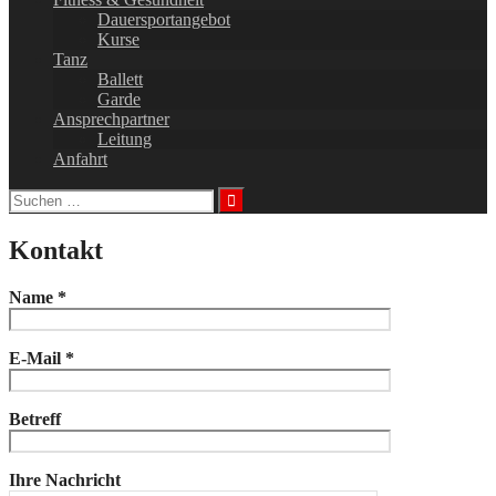
Dauersportangebot
Kurse
Tanz
Ballett
Garde
Ansprechpartner
Leitung
Anfahrt
Suchen
nach:
Kontakt
Name *
E-Mail *
Betreff
Ihre Nachricht