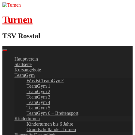
Skip
to
content
Turnen
TSV Rosstal
Hauptverein
Startseite
Kursangebote
TeamGym
Was ist TeamGym?
TeamGym 1
TeamGym 2
TeamGym 3
TeamGym 4
TeamGym 5
TeamGym 6 – Breitensport
Kinderturnen
Kinderturnen bis 6 Jahre
Grundschulkinder-Turnen
Fitness & Gesundheit