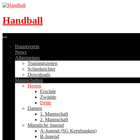
Skip
to
content
Handball
Hauptverein
News
Allgemeines
Trainingszeiten
Schiedsrichter
Downloads
Mannschaften
Herren
Erschde
Zwädde
Dritte
Damen
1. Mannschaft
2. Mannschaft
Männliche Jugend
A-Jugend (SG Kernfranken)
B-Jugend