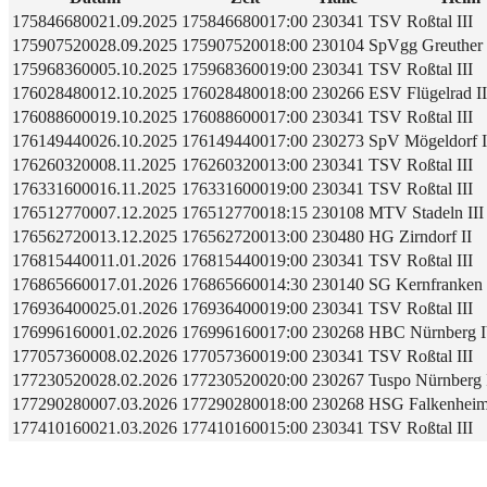
1758466800
21.09.2025
1758466800
17:00
230341
TSV Roßtal III
1759075200
28.09.2025
1759075200
18:00
230104
SpVgg Greuther 
1759683600
05.10.2025
1759683600
19:00
230341
TSV Roßtal III
1760284800
12.10.2025
1760284800
18:00
230266
ESV Flügelrad II
1760886000
19.10.2025
1760886000
17:00
230341
TSV Roßtal III
1761494400
26.10.2025
1761494400
17:00
230273
SpV Mögeldorf II
1762603200
08.11.2025
1762603200
13:00
230341
TSV Roßtal III
1763316000
16.11.2025
1763316000
19:00
230341
TSV Roßtal III
1765127700
07.12.2025
1765127700
18:15
230108
MTV Stadeln III
1765627200
13.12.2025
1765627200
13:00
230480
HG Zirndorf II
1768154400
11.01.2026
1768154400
19:00
230341
TSV Roßtal III
1768656600
17.01.2026
1768656600
14:30
230140
SG Kernfranken 
1769364000
25.01.2026
1769364000
19:00
230341
TSV Roßtal III
1769961600
01.02.2026
1769961600
17:00
230268
HBC Nürnberg 
1770573600
08.02.2026
1770573600
19:00
230341
TSV Roßtal III
1772305200
28.02.2026
1772305200
20:00
230267
Tuspo Nürnberg 
1772902800
07.03.2026
1772902800
18:00
230268
HSG Falkenheim
1774101600
21.03.2026
1774101600
15:00
230341
TSV Roßtal III