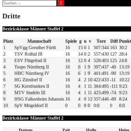
Suchen
nach:
Dritte
Bezirksklasse Männer Staffel 2
Platz
Mannschaft
Spiele
g
u
v
Tore
Diff
Punkt
1
SpVgg Greuther Fürth
16
15
0
1
507:344
163
30:2
2
TSV Roßtal III
16
14
0
2
557:430
127
28:4
3
ESV Flügelrad II
16
12
0
4
528:403
125
24:8
4
Tuspo Nürnberg II
16
6
1
9
397:437
-40
13:19
5
HBC Nürnberg IV
16
6
1
9
401:491
-90
13:19
6
HG Zirndorf II
16
4
2
10
422:433
-11
10:22
7
SG Kernfranken II
16
4
1
11
384:495
-111
9:23
8
MTV Stadeln III
16
4
1
11
425:499
-74
9:23
9
HSG Falkenheim Johannis
16
4
0
12
357:446
-89
8:24
10
SpV Mögeldorf II
0
0
0
0
0:0
0
0:0
Bezirksklasse Männer Staffel 2
Datum
Zeit
Halle
Heim