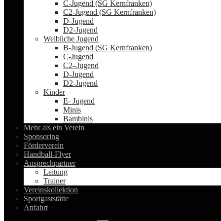
C-Jugend (SG Kernfranken)
C2-Jugend (SG Kernfranken)
D-Jugend
D2-Jugend
Weibliche Jugend
B-Jugend (SG Kernfranken)
C-Jugend
C2–Jugend
D-Jugend
D2-Jugend
Kinder
E- Jugend
Minis
Bambinis
Mehr als ein Verein
Sponsoring
Förderverein
Handball-Flyer
Ansprechpartner
Leitung
Trainer
Vereinskollektion
Sportgaststätte
Anfahrt