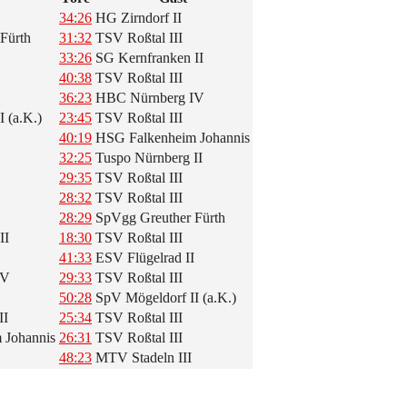
34:26
HG Zirndorf II
Fürth
31:32
TSV Roßtal III
33:26
SG Kernfranken II
40:38
TSV Roßtal III
36:23
HBC Nürnberg IV
 (a.K.)
23:45
TSV Roßtal III
40:19
HSG Falkenheim Johannis
32:25
Tuspo Nürnberg II
29:35
TSV Roßtal III
28:32
TSV Roßtal III
28:29
SpVgg Greuther Fürth
II
18:30
TSV Roßtal III
41:33
ESV Flügelrad II
IV
29:33
TSV Roßtal III
50:28
SpV Mögeldorf II (a.K.)
II
25:34
TSV Roßtal III
 Johannis
26:31
TSV Roßtal III
48:23
MTV Stadeln III