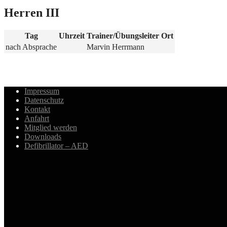
Herren III
Tag
Uhrzeit
Trainer/Übungsleiter
Ort
nach Absprache
Marvin Herrmann
Impressum
Datenschutz
Kontakt
Anfahrt
Mitglied werden
Downloads
Defibrillator – AED