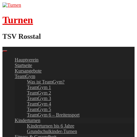
Skip
to
content
Turnen
TSV Rosstal
Hauptverein
Startseite
Kursangebote
TeamGym
Was ist TeamGym?
TeamGym 1
TeamGym 2
TeamGym 3
TeamGym 4
TeamGym 5
TeamGym 6 – Breitensport
Kinderturnen
Kinderturnen bis 6 Jahre
Grundschulkinder-Turnen
Fitness & Gesundheit