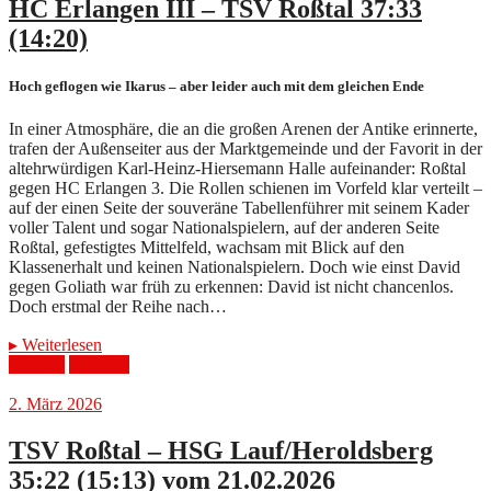
HC Erlangen III – TSV Roßtal 37:33
(14:20)
Hoch geflogen wie Ikarus – aber leider auch mit dem gleichen Ende
In einer Atmosphäre, die an die großen Arenen der Antike erinnerte,
trafen der Außenseiter aus der Marktgemeinde und der Favorit in der
altehrwürdigen Karl-Heinz-Hiersemann Halle aufeinander: Roßtal
gegen HC Erlangen 3. Die Rollen schienen im Vorfeld klar verteilt –
auf der einen Seite der souveräne Tabellenführer mit seinem Kader
voller Talent und sogar Nationalspielern, auf der anderen Seite
Roßtal, gefestigtes Mittelfeld, wachsam mit Blick auf den
Klassenerhalt und keinen Nationalspielern. Doch wie einst David
gegen Goliath war früh zu erkennen: David ist nicht chancenlos.
Doch erstmal der Reihe nach…
▸
Weiterlesen
Erschde
Oberliga
2. März 2026
TSV Roßtal – HSG Lauf/Heroldsberg
35:22 (15:13) vom 21.02.2026