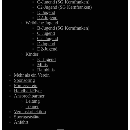
C-Jugend (SG Kernfranken)
C2-Jugend (SG Kernfranken)
D-Jugend
D2-Jugend
Weibliche Jugend
B-Jugend (SG Kernfranken)
C-Jugend
C2–Jugend
D-Jugend
D2-Jugend
Kinder
E- Jugend
Minis
Bambinis
Mehr als ein Verein
Sponsoring
Förderverein
Handball-Flyer
Ansprechpartner
Leitung
Trainer
Vereinskollektion
Sportgaststätte
Anfahrt