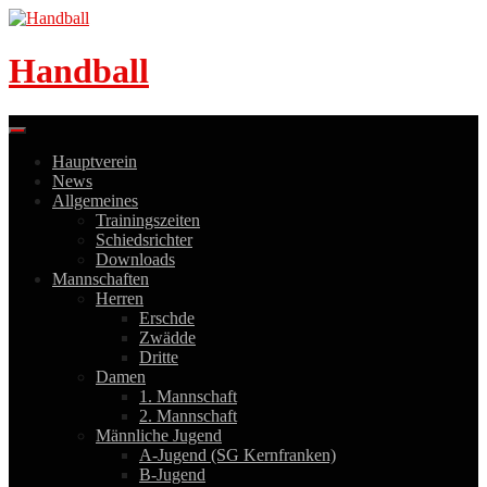
Skip
to
content
Handball
Hauptverein
News
Allgemeines
Trainingszeiten
Schiedsrichter
Downloads
Mannschaften
Herren
Erschde
Zwädde
Dritte
Damen
1. Mannschaft
2. Mannschaft
Männliche Jugend
A-Jugend (SG Kernfranken)
B-Jugend