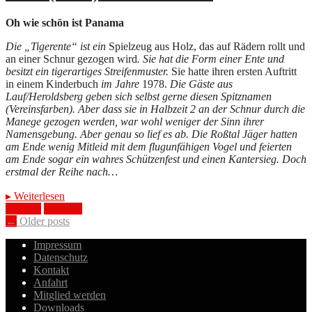
Oh wie schön ist Panama
Die „Tigerente“ ist ein
Spielzeug aus Holz, das auf Rädern rollt und
an einer Schnur gezogen wird
. Sie hat die Form einer Ente und
besitzt ein tigerartiges Streifenmuster.
Sie hatte ihren ersten Auftritt
in einem Kinderbuch
im Jahre
1978.
Die Gäste aus
Lauf/Heroldsberg geben sich selbst gerne diesen Spitznamen
(Vereinsfarben). Aber dass sie in Halbzeit 2 an der Schnur durch die
Manege gezogen werden, war wohl weniger der Sinn ihrer
Namensgebung. Aber genau so lief es ab. Die Roßtal Jäger hatten
am Ende wenig Mitleid mit dem flugunfähigen Vogel und feierten
am Ende sogar ein wahres Schützenfest und einen Kantersieg. Doch
erstmal der Reihe nach…
▸
Weiterlesen
Erschde
Oberliga
Posts
←
Older posts
navigation
Impressum
Datenschutz
Kontakt
Anfahrt
Mitglied werden
Downloads