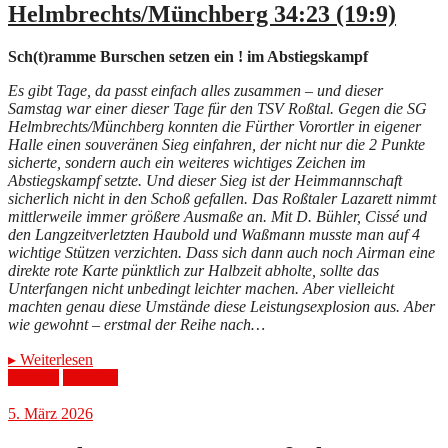
Helmbrechts/Münchberg 34:23 (19:9)
Sch(t)ramme Burschen setzen ein ! im Abstiegskampf
Es gibt Tage, da passt einfach alles zusammen – und dieser
Samstag war einer dieser Tage für den TSV Roßtal. Gegen die SG
Helmbrechts/Münchberg konnten die Fürther Vorortler in eigener
Halle einen souveränen Sieg einfahren, der nicht nur die 2 Punkte
sicherte, sondern auch ein weiteres wichtiges Zeichen im
Abstiegskampf setzte. Und dieser Sieg ist der Heimmannschaft
sicherlich nicht in den Schoß gefallen. Das Roßtaler Lazarett nimmt
mittlerweile immer größere Ausmaße an. Mit D. Bühler, Cissé und
den Langzeitverletzten Haubold und Waßmann musste man auf 4
wichtige Stützen verzichten. Dass sich dann auch noch Airman eine
direkte rote Karte pünktlich zur Halbzeit abholte, sollte das
Unterfangen nicht unbedingt leichter machen. Aber vielleicht
machten genau diese Umstände diese Leistungsexplosion aus. Aber
wie gewohnt – erstmal der Reihe nach…
▸
Weiterlesen
Erschde
Oberliga
5. März 2026