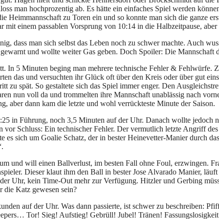
schloss man hochprozentig ab. Es hätte ein einfaches Spiel werden kö
die Heimmannschaft zu Toren ein und so konnte man sich die ganze erst
war mit einem passablen Vorsprung von 10:14 in die Halbzeitpause, abe
 einig, dass man sich selbst das Leben noch zu schwer machte. Auch 
gewarnt und wollte weiter Gas geben. Doch Spoiler: Die Mannschaft dr
itt. In 5 Minuten beging man mehrere technische Fehler & Fehlwürfe.
ten das und versuchten ihr Glück oft über den Kreis oder über gut ein
t zu spät. So gestaltete sich das Spiel immer enger. Den Ausgleichstre
ren nun voll da und trommelten ihre Mannschaft unablässig nach vorne
ng, aber dann kam die letzte und wohl verrückteste Minute der Saison.
5 in Führung, noch 3,5 Minuten auf der Uhr. Danach wollte jedoch nic
 vor Schluss: Ein technischer Fehler. Der vermutlich letzte Angriff d
elte es sich um Goalie Schatz, der in bester Heinevetter-Manier durch da
“.
um und will einen Ballverlust, im besten Fall ohne Foul, erzwingen. Fr
nspieler. Dieser klaut ihm den Ball in bester Jose Alvarado Manier, läuf
er Uhr, kein Time-Out mehr zur Verfügung. Hitzler und Gerbing müssen
ür die Katz gewesen sein?
unden auf der Uhr. Was dann passierte, ist schwer zu beschreiben: Pfi
epers… Tor! Sieg! Aufstieg! Gebrüll! Jubel! Tränen! Fassungslosigkeit! 