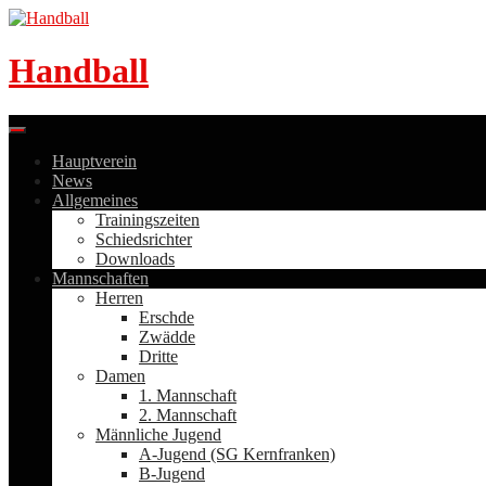
Skip
to
content
Handball
Hauptverein
News
Allgemeines
Trainingszeiten
Schiedsrichter
Downloads
Mannschaften
Herren
Erschde
Zwädde
Dritte
Damen
1. Mannschaft
2. Mannschaft
Männliche Jugend
A-Jugend (SG Kernfranken)
B-Jugend