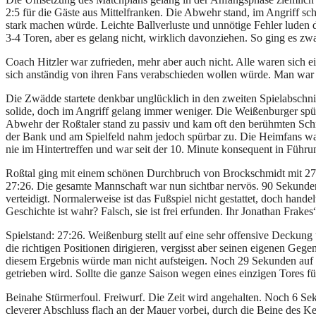
2:5 für die Gäste aus Mittelfranken. Die Abwehr stand, im Angriff 
stark machen würde. Leichte Ballverluste und unnötige Fehler luden 
3-4 Toren, aber es gelang nicht, wirklich davonziehen. So ging es z
Coach Hitzler war zufrieden, mehr aber auch nicht. Alle waren sich
sich anständig von ihren Fans verabschieden wollen würde. Man war 
Die Zwädde startete denkbar unglücklich in den zweiten Spielabschn
solide, doch im Angriff gelang immer weniger. Die Weißenburger spür
Abwehr der Roßtaler stand zu passiv und kam oft den berühmten Schrit
der Bank und am Spielfeld nahm jedoch spürbar zu. Die Heimfans wa
nie im Hintertreffen und war seit der 10. Minute konsequent in Führu
Roßtal ging mit einem schönen Durchbruch von Brockschmidt mit 27:2
27:26. Die gesamte Mannschaft war nun sichtbar nervös. 90 Sekunden
verteidigt. Normalerweise ist das Fußspiel nicht gestattet, doch hand
Geschichte ist wahr? Falsch, sie ist frei erfunden. Ihr Jonathan Frakes
Spielstand: 27:26. Weißenburg stellt auf eine sehr offensive Deckung 
die richtigen Positionen dirigieren, vergisst aber seinen eigenen Gege
diesem Ergebnis würde man nicht aufsteigen. Noch 29 Sekunden auf d
getrieben wird. Sollte die ganze Saison wegen eines einzigen Tores f
Beinahe Stürmerfoul. Freiwurf. Die Zeit wird angehalten. Noch 6 Sek
cleverer Abschluss flach an der Mauer vorbei, durch die Beine des Ke