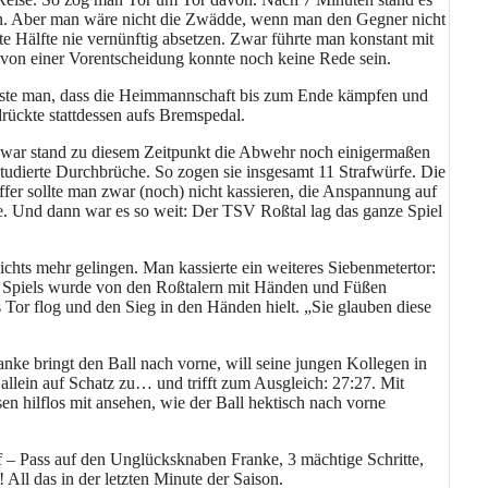
nnen. Aber man wäre nicht die Zwädde, wenn man den Gegner nicht
e Hälfte nie vernünftig absetzen. Zwar führte man konstant mit
r von einer Vorentscheidung konnte noch keine Rede sein.
wusste man, dass die Heimmannschaft bis zum Ende kämpfen und
ückte stattdessen aufs Bremspedal.
 Zwar stand zu diesem Zeitpunkt die Abwehr noch einigermaßen
studierte Durchbrüche. So zogen sie insgesamt 11 Strafwürfe. Die
ffer sollte man zwar (noch) nicht kassieren, die Anspannung auf
. Und dann war es so weit: Der TSV Roßtal lag das ganze Spiel
hts mehr gelingen. Man kassierte ein weiteres Siebenmetertor:
es Spiels wurde von den Roßtalern mit Händen und Füßen
s Tor flog und den Sieg in den Händen hielt. „Sie glauben diese
anke bringt den Ball nach vorne, will seine jungen Kollegen in
t allein auf Schatz zu… und trifft zum Ausgleich: 27:27. Mit
 hilflos mit ansehen, wie der Ball hektisch nach vorne
ff – Pass auf den Unglücksknaben Franke, 3 mächtige Schritte,
All das in der letzten Minute der Saison.