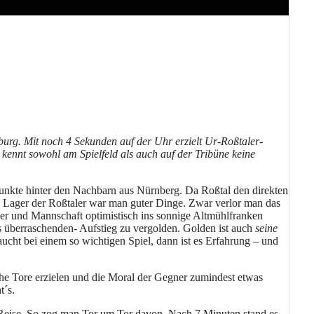
urg. Mit noch 4 Sekunden auf der Uhr erzielt Ur-Roßtaler-
 kennt sowohl am Spielfeld als auch auf der Tribüne keine
unkte hinter den Nachbarn aus Nürnberg. Da Roßtal den direkten
Im Lager der Roßtaler war man guter Dinge. Zwar verlor man das
ner und Mannschaft optimistisch ins sonnige Altmühlfranken
s überraschenden- Aufstieg zu vergolden. Golden ist auch
seine
cht bei einem so wichtigen Spiel, dann ist es Erfahrung – und
ache Tore erzielen und die Moral der Gegner zumindest etwas
t´s.
 Reise. So zog man Tor um Tor davon. Nach 7 Minuten stand es