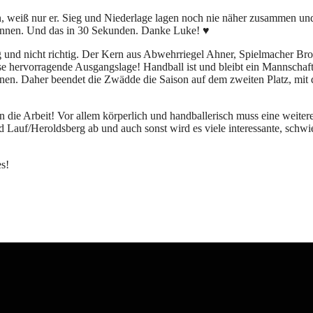
eiß nur er. Sieg und Niederlage lagen noch nie näher zusammen und v
wonnen. Und das in 30 Sekunden. Danke Luke! ♥
ig und nicht richtig. Der Kern aus Abwehrriegel Ahner, Spielmacher 
e hervorragende Ausgangslage! Handball ist und bleibt ein Mannschaft
hnen. Daher beendet die Zwädde die Saison auf dem zweiten Platz, mit d
 an die Arbeit! Vor allem körperlich und handballerisch muss eine wei
d Lauf/Heroldsberg ab und auch sonst wird es viele interessante, schwi
es!