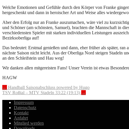
Welche Emotionen und Gefühle durch den Körper von Franke gingen, w
hergeschenkt und dann in heroischer Art und Weise alles wiederge
Aber den Erfolg nur an Franke auszumachen, wäre viel zu kurzsicht
und Schöner (am schönsten, Samuel), brachten die Mannschaft in dies
verschiedensten Spieler mit starken individuellen Leistungen auszeic
Bezirksoberliga auf!
Das bedeutet: Erstmal genießen und dann, eher früher als später, ran
nächste Saison nicht leicht. Aus der Oberliga Nord steigen Stadeln un
an den Schleifstein und Hau weg!
Wir danken allen mitgereisten Fans! Unser Verein ist etwas Besonder
HAGW
Post
←
Handball Saisonabschluss powered by Hugo
TSV Roßtal – MTV Stadeln 33:22 (19:13)
→
navigation
Impressum
Datenschutz
Kontakt
Anfahrt
Mitglied werden
Downloads