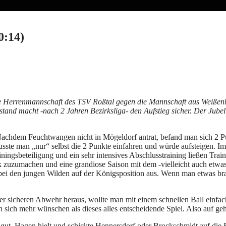
0:14)
te Herrenmannschaft des TSV Roßtal gegen die Mannschaft aus Weißenb
tand macht -nach 2 Jahren Bezirksliga- den Aufstieg sicher. Der Jubel
achdem Feuchtwangen nicht in Mögeldorf antrat, befand man sich 2 P
usste man „nur“ selbst die 2 Punkte einfahren und würde aufsteigen. 
ningsbeteiligung und ein sehr intensives Abschlusstraining ließen Trai
k zuzumachen und eine grandiose Saison mit dem -vielleicht auch etwa
ei den jungen Wilden auf der Königsposition aus. Wenn man etwas brau
iner sicheren Abwehr heraus, wollte man mit einem schnellen Ball einf
sich mehr wünschen als dieses alles entscheidende Spiel. Also auf geh
gut. Hagen hielt und schickte Hennersdorf oder Brockschmidt auf die