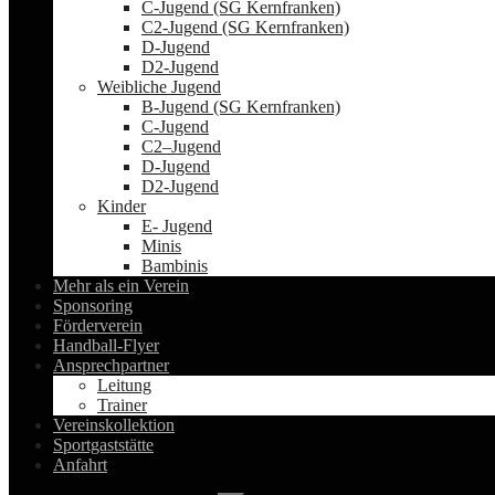
C-Jugend (SG Kernfranken)
C2-Jugend (SG Kernfranken)
D-Jugend
D2-Jugend
Weibliche Jugend
B-Jugend (SG Kernfranken)
C-Jugend
C2–Jugend
D-Jugend
D2-Jugend
Kinder
E- Jugend
Minis
Bambinis
Mehr als ein Verein
Sponsoring
Förderverein
Handball-Flyer
Ansprechpartner
Leitung
Trainer
Vereinskollektion
Sportgaststätte
Anfahrt