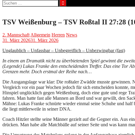
Suchen
nach:
TSV Weißenburg – TSV Roßtal II 27:28 (1
2. Mannschaft
Allgemein
Herren
News
31. März 2026
31. März 2026
Unglaublich – Unfassbar – Unbegreiflich – Unbezwingbar (fast)
In einem an Dramatik nicht zu überbietenden Spiel gewinnt die zwei
(Legende) Lukas Franke den entscheidenden Treffer. Das eine Tor Abs
Grenzen mehr. Doch erstmal der Reihe nach…
Die Ausgangslage war klar: Die roßtaler Zwädde musste gewinnen. N
Vergleich vor ein paar Wochen jedoch für sich entscheiden konnte, m
Hinspiel unglücklich gegen Weißenburg, doch eine gute und rege Trai
fahren. Man hatte fast alle Mannen an Bord und war gewillt, den Sac
Mähne: Lukas Franke schnürte wieder einmal seine Schuhe und half b
die liegt mittlerweile in seiner DNA.
Coach Hitzler stellte seine Männer gezielt auf die Gegner ein. Aus e
drücken. Man habe alle Matchbälle auf seiner Seite und was kann man 
Die Umsetzung des Matchplans gelang in der Anfangsphase ziemlich 