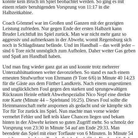
konnte kein Bruch im Spiel beobachtet werden. So ging es mit
einem relativ beruhigenden Vorsprung von 11:17 in die
Halbzeitkabine.
Coach Gömmel war im Großen und Ganzen mit der gezeigten
Leistung zufrieden. Nur gegen Ende der ersten Halbzeit kann
Bruder Leichtfuß ins Spiel zurück. Man war nicht mehr ganz so
aggressiv und aufmerksam in der Abwehr, womit Regensburg sich
noch in Schlagdistanz befände. Und im Handball – das weiß jeder –
sind 6 Tore nicht unmöglich zum Aufholen. Daher weiter Gas geben
und Spaß am Handball haben.
Und man fing wieder ganz gut an und konnte trotz mehrerer
Unterzahlsituationen weiter davonziehen. So stand es nach einem
erneuten Strafwurftor von Ehrmann (9 Tore 6/6) in Minute 40 14:23
für die Gäste aus dem Fürther Landkreis. Nach einem ungestümen
und unglücklichen Foul gegen den starken und sprungewaltigen
Rückraum Heinle erhielt Abwehrspezialist Nico Nepf eine direkte
rote Karte (Minute 44 – Spielstand 16:25). Dieses Foul sollte die
Heimmannschaft mehr anspornen als gedacht und sie kämpfte sich
Tor für Tor zurück ins Spiel. Nun machte man vorne wieder
vermehrt Fehler und ließ teils klare Chancen liegen und bekam
hinten in der Abwehr keinen so guten Zugriff mehr. So schmolz der
Vorsprung von 23:30 in Minute 54 auf am Ende 29:33. Man
beendete das Spiel mit einer Torflaute von 6 Minuten. In Minute 54