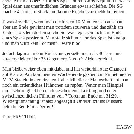
erzielte man das letzte Tor des Spiels durch Chris Nepf und ließ das
Spiel dann aus unerfindlichen Gründen etwas schleifen. Die SG
machte 4 Tore am Stück und konnte Ergebniskosmetik betreiben.
Etwas ärgerlich, wenn man die letzten 10 Minuten sich anschaut,
aber am Ende gewinnt man trotzdem souverän und das zählt am
Ende. Trotzdem dürfen solche Schwächephasen nicht am Ende
eines Spiels passieren. Man stelle sich nur vor das Spiel ist knapp
und man wirft kein Tor mehr – wäre blöd.
Jedoch lag man nie in Rückstand, erzielte mehr als 30 Tore und
kassierte leider über 25 Gegentore. 2 von 3 Zielen erreicht.
Man bleibt weiter oben mit dabei und hat weiterhin gute Chancen
auf Platz 2. Am kommenden Wochenende gastiert zur Primetime der
MTV Stadeln in der eigenen Halle. Mit dieser Mannschaft hat man
noch ein ordentliches Hühnchen zu rupfen. Verlor man Hinspiel
doch sehr unglücklich nach bescheidener Leistung und einer
zwischenzeitlichen Führung von 7 Toren am Ende mit 31:29.
Wiedergutmachung ist also angesagt!!! Unterstützt uns lautstark
beim heißen Fürth-Derby!!!
Eure ERSCHDE
HAGW