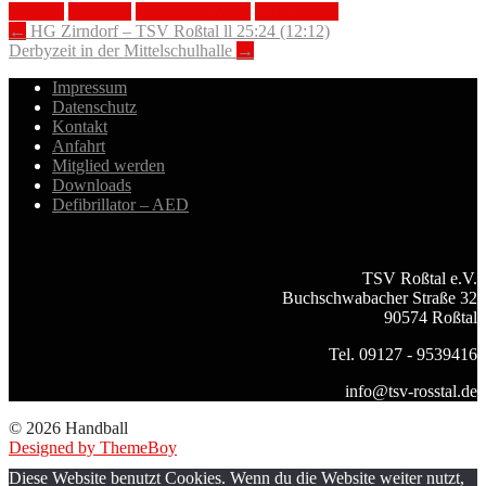
Erschde
Handball
Landesliga Nord
TSV Roßtal
Post
←
HG Zirndorf – TSV Roßtal ll 25:24 (12:12)
Derbyzeit in der Mittelschulhalle
→
navigation
Impressum
Datenschutz
Kontakt
Anfahrt
Mitglied werden
Downloads
Defibrillator – AED
TSV Roßtal e.V.
Buchschwabacher Straße 32
90574 Roßtal
Tel. 09127 - 9539416
info@tsv-rosstal.de
© 2026 Handball
Designed by ThemeBoy
Diese Website benutzt Cookies. Wenn du die Website weiter nutzt,