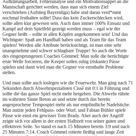
Aufklärungsarbeit, Fehleranalyse und ein Motivationsappel an die
Mannschaft gerichtet werden, dass man sich einem Ziel
verschrieben (Aufstieg Bayernliga) habe und daran verd*mmt
nochmal festhalten sollte! Dass das kein Zuckerschlecken wird,
sollte allen klar gewesen sein. Auch dass immer 100% Einsatz und
Kampf auf dem Spielfeld gezeigt werden muss – egal wie der
Gegner heißt – sollte in allen Köpfen angekommen sein! Und das
Wichtigste: Spaß am Handball haben und als Team für das Team
spielen! Werden alle Attribute berücksichtigt, ist man eine sehr
unangenehme und schwer schlagbare Truppe! So auch die Worte
des eingesprungenen Coaches Gömmel: Man solle die berüchtigte
erste Welle forcieren, die Keeper sollen ruhig (riskante) Pässe
spielen und dann wird man die Gegner vor ernsthafte Probleme
stellen.
Und man sollte auch loslegen wie die Feuerwehr. Man ging nach 71
Sekunden durch Abwehrspezialisten Cissé mit 0:1 in Führung und
sollte die das ganze Spiel nicht mehr hergeben. Die Abwehr rührte
im wahrsten Sinne Beton an und setzte durch das bereits
angesprochene Tempospiel mehr als nur empfindliche Nadelstiche.
Man nutzte jeden Fehlpass- oder Wurf, und Fabian Bühler spiele
Pässe wie einst ein gewisser Tom Brady. Aber auch der Angriff
zeigte sich vor allem in der ersten Halbzeit von seiner guten und
effektiven Seite. So stand es nach 15 Minuten bereits 3:9 und nach
25 Minuten 7:14. Coach Gömmel rotierte fleißig und lange Zeit