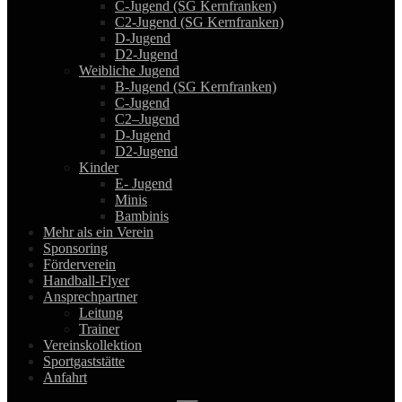
C-Jugend (SG Kernfranken)
C2-Jugend (SG Kernfranken)
D-Jugend
D2-Jugend
Weibliche Jugend
B-Jugend (SG Kernfranken)
C-Jugend
C2–Jugend
D-Jugend
D2-Jugend
Kinder
E- Jugend
Minis
Bambinis
Mehr als ein Verein
Sponsoring
Förderverein
Handball-Flyer
Ansprechpartner
Leitung
Trainer
Vereinskollektion
Sportgaststätte
Anfahrt