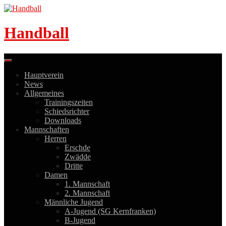
Skip
to
content
Handball
Hauptverein
News
Allgemeines
Trainingszeiten
Schiedsrichter
Downloads
Mannschaften
Herren
Erschde
Zwädde
Dritte
Damen
1. Mannschaft
2. Mannschaft
Männliche Jugend
A-Jugend (SG Kernfranken)
B-Jugend