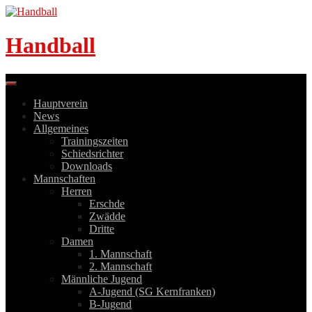
Skip
to
content
Handball
Hauptverein
News
Allgemeines
Trainingszeiten
Schiedsrichter
Downloads
Mannschaften
Herren
Erschde
Zwädde
Dritte
Damen
1. Mannschaft
2. Mannschaft
Männliche Jugend
A-Jugend (SG Kernfranken)
B-Jugend