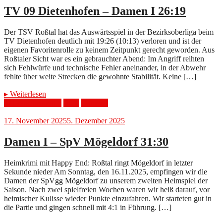
TV 09 Dietenhofen – Damen I 26:19
Der TSV Roßtal hat das Auswärtsspiel in der Bezirksoberliga beim
TV Dietenhofen deutlich mit 19:26 (10:13) verloren und ist der
eigenen Favoritenrolle zu keinem Zeitpunkt gerecht geworden. Aus
Roßtaler Sicht war es ein gebrauchter Abend: Im Angriff reihten
sich Fehlwürfe und technische Fehler aneinander, in der Abwehr
fehlte über weite Strecken die gewohnte Stabilität. Keine […]
▸
Weiterlesen
321verscheppert...
BOL
Damen1
17. November 2025
5. Dezember 2025
Damen I – SpV Mögeldorf 31:30
Heimkrimi mit Happy End: Roßtal ringt Mögeldorf in letzter
Sekunde nieder Am Sonntag, den 16.11.2025, empfingen wir die
Damen der SpVgg Mögeldorf zu unserem zweiten Heimspiel der
Saison. Nach zwei spielfreien Wochen waren wir heiß darauf, vor
heimischer Kulisse wieder Punkte einzufahren. Wir starteten gut in
die Partie und gingen schnell mit 4:1 in Führung. […]