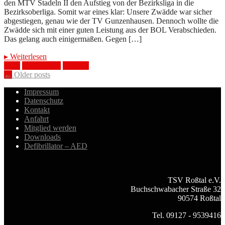
den MTV Stadeln II den Aufstieg von der Bezirksliga in die
Bezirksoberliga. Somit war eines klar: Unsere Zwädde war sicher
abgestiegen, genau wie der TV Gunzenhausen. Dennoch wollte die
Zwädde sich mit einer guten Leistung aus der BOL Verabschieden.
Das gelang auch einigermaßen. Gegen […]
▸
Weiterlesen
BOL
TSV Roßtal
Zwädde
Posts
←
Older posts
navigation
Impressum
Datenschutz
Kontakt
Anfahrt
Mitglied werden
Downloads
Defibrillator – AED
TSV Roßtal e.V.
Buchschwabacher Straße 32
90574 Roßtal
Tel. 09127 - 9539416