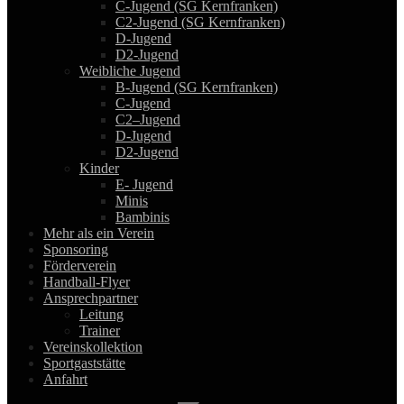
C-Jugend (SG Kernfranken)
C2-Jugend (SG Kernfranken)
D-Jugend
D2-Jugend
Weibliche Jugend
B-Jugend (SG Kernfranken)
C-Jugend
C2–Jugend
D-Jugend
D2-Jugend
Kinder
E- Jugend
Minis
Bambinis
Mehr als ein Verein
Sponsoring
Förderverein
Handball-Flyer
Ansprechpartner
Leitung
Trainer
Vereinskollektion
Sportgaststätte
Anfahrt