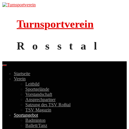
Skip
to
content
Turnsportverein
Rosstal
Startseite
Verein
Leitbild
Sportgelände
Vorstandschaft
Ansprechpartner
Satzung des TSV Roßtal
TSV Magazin
Sportangebot
Badminton
Ballett/Tanz