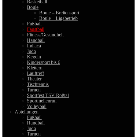
Basketball
Boule
Boule – Breitensport
Boule – Ligabetrieb
Fußball
Faustball
Fitness/Gesundheit
Handball
Indiaca
Judo
Kegeln
Kindersport bis 6
Klettern
Lauftreff
Theater
Tischtennis
Turnen
Sportfest TSV Roßtal
Sportmeilenrun
Volleyball
Abteilungen
Fußball
Handball
Judo
Turnen