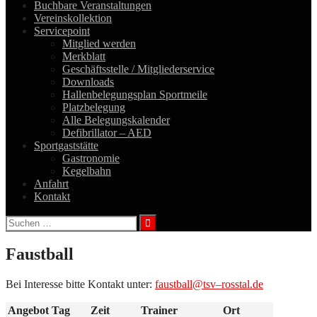
Buchbare Veranstaltungen
Vereinskollektion
Servicepoint
Mitglied werden
Merkblatt
Geschäftsstelle / Mitgliederservice
Downloads
Hallenbelegungsplan Sportmeile
Platzbelegung
Alle Belegungskalender
Defibrillator – AED
Sportgaststätte
Gastronomie
Kegelbahn
Anfahrt
Kontakt
Suchen
nach:
Faustball
Bei Interesse bitte Kontakt unter:
faustball@tsv–rosstal.de
Angebot
Tag
Zeit
Trainer
Ort