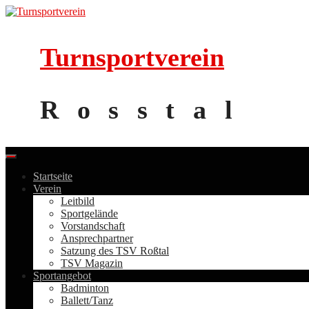
Skip
to
content
Turnsportverein
Rosstal
Startseite
Verein
Leitbild
Sportgelände
Vorstandschaft
Ansprechpartner
Satzung des TSV Roßtal
TSV Magazin
Sportangebot
Badminton
Ballett/Tanz