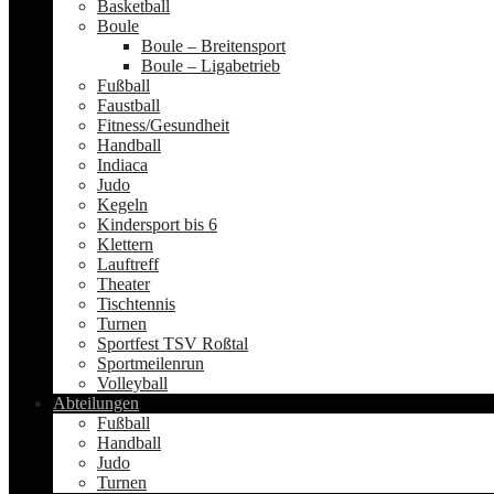
Basketball
Boule
Boule – Breitensport
Boule – Ligabetrieb
Fußball
Faustball
Fitness/Gesundheit
Handball
Indiaca
Judo
Kegeln
Kindersport bis 6
Klettern
Lauftreff
Theater
Tischtennis
Turnen
Sportfest TSV Roßtal
Sportmeilenrun
Volleyball
Abteilungen
Fußball
Handball
Judo
Turnen