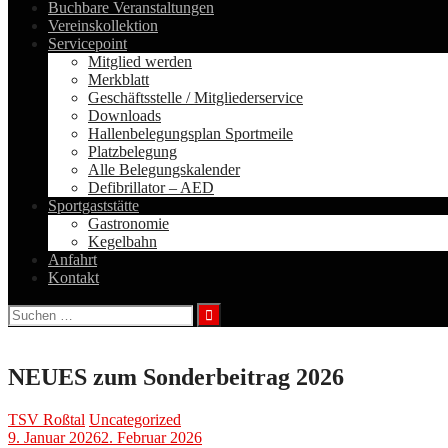
Buchbare Veranstaltungen
Vereinskollektion
Servicepoint
Mitglied werden
Merkblatt
Geschäftsstelle / Mitgliederservice
Downloads
Hallenbelegungsplan Sportmeile
Platzbelegung
Alle Belegungskalender
Defibrillator – AED
Sportgaststätte
Gastronomie
Kegelbahn
Anfahrt
Kontakt
Suchen
nach:
NEUES zum Sonderbeitrag 2026
TSV Roßtal
Uncategorized
9. Januar 2026
2. Februar 2026