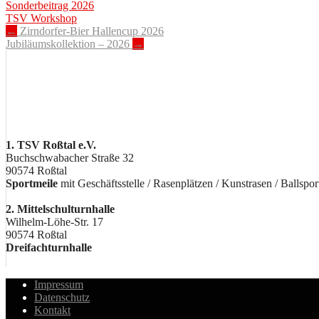
Sonderbeitrag 2026
TSV Workshop
Post
←
Zirndorfer-Bier Hallencup 2026
Jubiläumskollektion – 2026
→
navigation
1. TSV Roßtal e.V.
Buchschwabacher Straße 32
90574 Roßtal
Sportmeile
mit Geschäftsstelle / Rasenplätzen / Kunstrasen / Ballspor
2. Mittelschulturnhalle
Wilhelm-Löhe-Str. 17
90574 Roßtal
Dreifachturnhalle
Impressum
Datenschutz
Kontakt