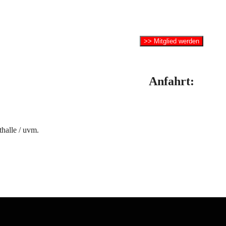
>> Mitglied werden
Anfahrt:
thalle / uvm.