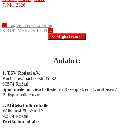
7. Mai 2026
Post
←
Tag der Verschönerung
SPORTMEILEN RUN
→
navigation
>> Mitglied werden
Anfahrt:
1. TSV Roßtal e.V.
Buchschwabacher Straße 32
90574 Roßtal
Sportmeile
mit Geschäftsstelle / Rasenplätzen / Kunstrasen /
Ballsporthalle / uvm.
2. Mittelschulturnhalle
Wilhelm-Löhe-Str. 17
90574 Roßtal
Dreifachturnhalle