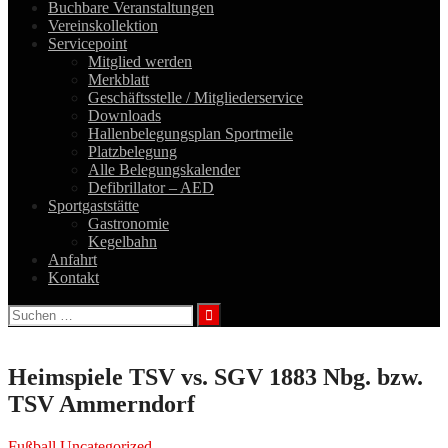
Buchbare Veranstaltungen
Vereinskollektion
Servicepoint
Mitglied werden
Merkblatt
Geschäftsstelle / Mitgliederservice
Downloads
Hallenbelegungsplan Sportmeile
Platzbelegung
Alle Belegungskalender
Defibrillator – AED
Sportgaststätte
Gastronomie
Kegelbahn
Anfahrt
Kontakt
Suchen
nach:
Heimspiele TSV vs. SGV 1883 Nbg. bzw.
TSV Ammerndorf
Fußball
Uncategorized