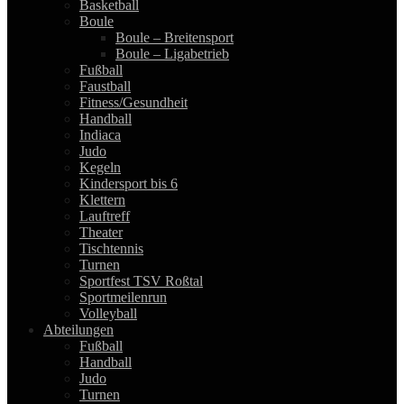
Basketball
Boule
Boule – Breitensport
Boule – Ligabetrieb
Fußball
Faustball
Fitness/Gesundheit
Handball
Indiaca
Judo
Kegeln
Kindersport bis 6
Klettern
Lauftreff
Theater
Tischtennis
Turnen
Sportfest TSV Roßtal
Sportmeilenrun
Volleyball
Abteilungen
Fußball
Handball
Judo
Turnen