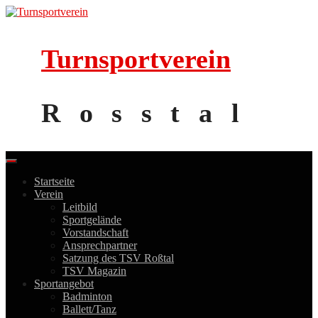
Skip
to
content
Turnsportverein
Rosstal
Startseite
Verein
Leitbild
Sportgelände
Vorstandschaft
Ansprechpartner
Satzung des TSV Roßtal
TSV Magazin
Sportangebot
Badminton
Ballett/Tanz